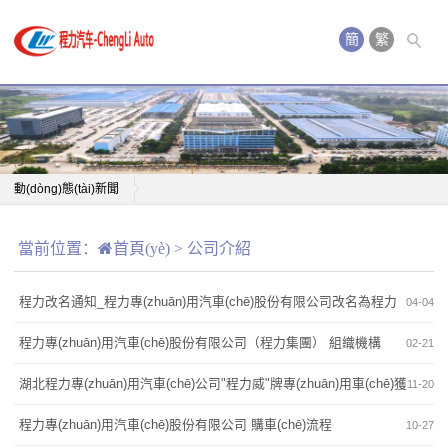
簡
繁
(jiǎn)
動(dòng)態(tài)新聞
歡迎光臨程力專(zhuān)用汽車(chē)股份有限公司
當前位置：
首頁(yè)
>
公司介紹
程力改名通知_程力專(zhuān)用汽車(chē)股份有限公司改名為程力
04-04
專(zhuān)用汽車(chē)股份有限公司
程力專(zhuān)用汽車(chē)股份有限公司（程力集團） 組織機構
02-21
湖北程力專(zhuān)用汽車(chē)公司"程力威"牌專(zhuān)用車(chē)獲
11-20
中國馳名商標-同時(shí)升格為湖北程力集團
程力專(zhuān)用汽車(chē)股份有限公司 購車(chē)流程
10-27