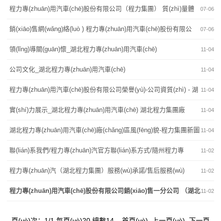
程力專(zhuān)用汽車(chē)股份有限公司（程力集團） 質(zhì)量體
07-06
系
銷(xiāo)售網(wǎng)絡(luò ) 程力專(zhuān)用汽車(chē)股份有限公
07-06
司
領(lǐng)導關(guān)懷_湖北程力專(zhuān)用汽車(chē)
11-04
公司文化_湖北程力專(zhuān)用汽車(chē)
11-04
程力專(zhuān)用汽車(chē)股份有限公司榮譽(yù)-公司資質(zhì) - 湖
11-04
北程力集團
實(shí)力展示_湖北程力專(zhuān)用汽車(chē) 湖北程力集團廠
11-04
(chǎng)房設備
湖北程力專(zhuān)用汽車(chē)廠(chǎng)區風(fēng)貌-程力集團新圖
11-04
片
聯(lián)系我們/程力專(zhuān)汽官方聯(lián)系方式/隨州程力專
11-02
(zhuān)汽400客服電話(huà) - 程力專(zhuān)用汽車(chē)股份有限公司
程力專(zhuān)汽（湖北程力集團）服務(wù)承諾/售后服務(wù)
11-02
程力專(zhuān)用汽車(chē)股份有限公司銷(xiāo)售一分公司 （湖北
11-02
程力集團）官方簡(jiǎn)介/介紹/資料-湖北隨州-專(zhuān)
頁(yè)次：1/1 每頁(yè)20 總數14 首頁(yè) 上一頁(yè) 下一頁