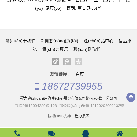
(yè) 尾頁(yè) 轉到:
關(guān)于我們
新聞動(dòng)態(tài)
產(chǎn)品中心
售后承
諾
實(shí)力展示
聯(lián)系我們
友情鏈接：
百度
18672739955
程力專(zhuān)用汽車(chē)股份有限公司銷(xiāo)售一分公司
鄂ICP備13004289號-108
鄂公網(wǎng)安備 42130202003132號
技術(shù)支持：
程力集團
另类专区亚洲欧美在线观看_国产看黄av在线_国产性av网站推