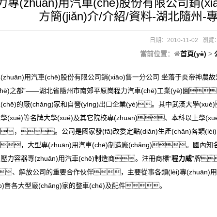
力專(zhuān)用汽車(chē)股份有限公司銷(
方簡(jiǎn)介/介紹/資料-湖北隨州-專(
日期：2010-11-02
瀏覽：
當前位置：
首頁(yè)
>
(zhuān)用汽車(chē)股份有限公司銷(xiāo)售一分公司 坐落于炎帝神農
hē)之都”——湖北省隨州市南郊平原崗程力汽車(chē)工業(yè)園，是國家發
chē)的廠(chǎng)家和自營(yíng)出口企業(yè)。其中武漢大學(xu
學(xué)等名牌大學(xué)及其它院校專(zhuān)、本科以上學(x
，。公司是國家發(fā)改委定點(diǎn)生產(chǎn)各類(lèi)
，大型專(zhuān)用汽車(chē)制造廠(chǎng)。國
壓力容器專(zhuān)用汽車(chē)制造商。注冊商標“
程力威
”牌
g)、解放公司的重要合作伙伴，主要從事各類(lèi)專(zhuān)用汽車(
iāo)售各大型廠(chǎng)家的整車(chē)及配件。