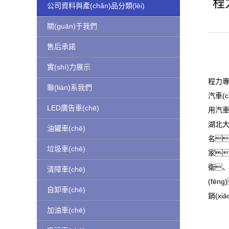
程
公司資料與產(chǎn)品分類(lèi)
關(guān)于我們
售后承諾
實(shí)力展示
程力專
聯(lián)系我們
汽車(c
LED廣告車(chē)
用汽車(
湖北大
油罐車(chē)
名
垃圾車(chē)
家
衛、
清障車(chē)
(fēn
自卸車(chē)
銷(x
加油車(chē)