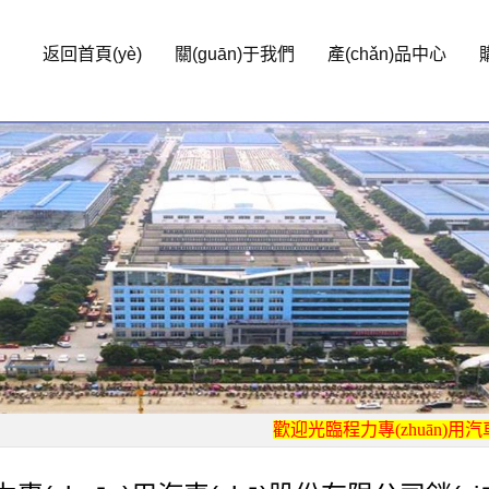
返回首頁(yè)
關(guān)于我們
產(chǎn)品中心
歡迎光臨程力專(zhuān)用汽車(c