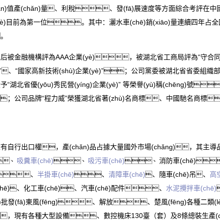
hǎn)值產(chǎn)量、利稅、發(fā)展速度等方面綜合考評在中國專(
yè)目前為第一位。其中：灑水車(chē)銷(xiāo)量連續四年占全國
。
后被金融機構評為AAA企業(yè)，被湖北省工商局評為“守合同重
è)”、“國家高新技術(shù)企業(yè)”；公司黨委被湖北省省委組
“湖北省優(yōu)秀民營(yíng)企業(yè)” 等榮譽(yù)稱(chēng)號
；公司品牌“程力威”榮獲湖北省著(zhù)名商標、中國馳名商標
有自行出口權，產(chǎn)品占據大量國外市場(chǎng)，其主導
、
吸糞車(chē)
、
吸污車(chē)
、
消防車(chē)

ē)、
半掛車(chē)
、
清障車(chē)
、隨車(chē)吊、
高空
chē)、化工車(chē)、汽車(chē)配件、
水泥攪拌車(chē)
hí)批發(fā)東風(fēng)、解放、楚風(fēng)各種二類
，現有各種大型設備、數控機床130臺（套）及8條總裝生產(chǎn)線(