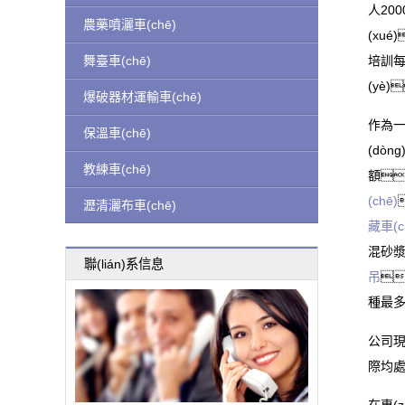
人20
農藥噴灑車(chē)
(xué
培訓每年
舞臺車(chē)
(yè)
爆破器材運輸車(chē)
作為一
保溫車(chē)
(dò
教練車(chē)
額，
(chē)
瀝清灑布車(chē)
藏車(c
混砂漿
聯(lián)系信息
吊

種最多
公司現
際均處
在專(z