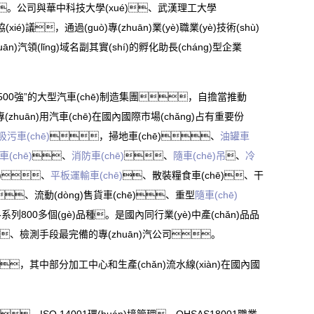
輛）。公司與華中科技大學(xué)、武漢理工大學
ié)議，通過(guò)專(zhuān)業(yè)職業(yè)技術(shù)
n)汽領(lǐng)域名副其實(shí)的孵化助長(cháng)型企業
企500強”的大型汽車(chē)制造集團，自擔當推動
(zhuān)用汽車(chē)在國內國際市場(chǎng)占有重要份
吸污車(chē)
，掃地車(chē)、
油罐車
車(chē)
、
消防車(chē)
、
隨車(chē)吊
、
冷
)、
平板運輸車(chē)
、散裝糧食車(chē)、干
、流動(dòng)售貨車(chē)、重型
隨車(chē)
列800多個(gè)品種。是國內同行業(yè)中產(chǎn)品品
、檢測手段最完備的專(zhuān)汽公司。
，其中部分加工中心和生產(chǎn)流水線(xiàn)在國內國
管理、ISO 14001環(huán)境管理、OHSAS18001職業