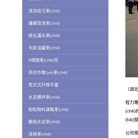
清洗吸污車(chē)
護欄清洗車(chē)
綠化灑水車(chē)
半掛油罐車(chē)
5噸隨車(chē)吊
高空作業(yè)車(chē)
剪叉式升降平臺
（湖北
水泥攪拌車(chē)
程力專
粉粒物料運輸車(chē)
(ch
(kāi
散裝水泥車(chē)
公司現
清掃車(chē)