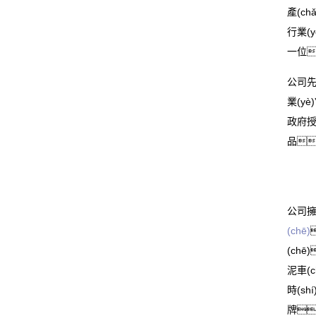
產(c
行業(
一位
公司先
業(y
政府授予
品
公司擁
(chē)
(ch
泥車(
時(s
牌