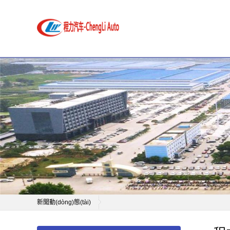
新聞動(dòng)態(tài)