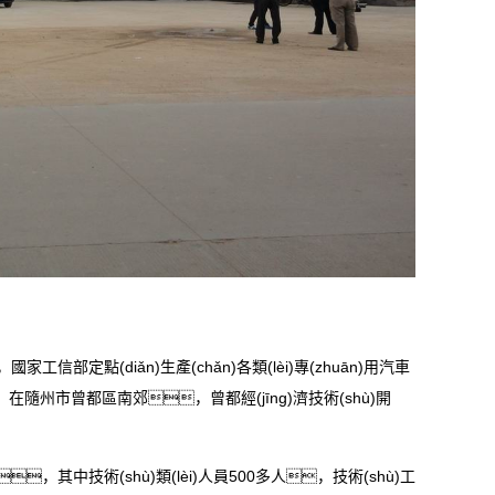
信部定點(diǎn)生產(chǎn)各類(lèi)專(zhuān)用汽車
，在隨州市曾都區南郊，曾都經(jīng)濟技術(shù)開
，其中技術(shù)類(lèi)人員500多人，技術(shù)工