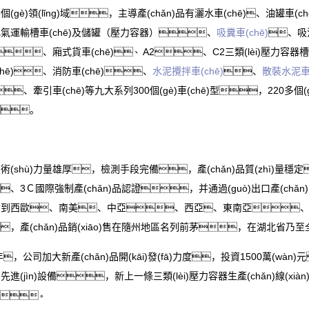
個(gè)領(lǐng)域，主導產(chǎn)品有灑水車(chē)、油罐車(
氣運輸槽車(chē)及儲罐（壓力容器）、
吸糞車(chē)
、吸污
ē)、廂式貨車(chē)、A2、C2三類(lèi)壓力容器槽
chē)、消防車(chē)、
水泥攪拌車(chē)
、
散裝水泥車(
ē)、牽引車(chē)等九大系列300個(gè)車(chē)型，220多
。
術(shù)力量雄厚，檢測手段完備，產(chǎn)品質(zhì)量穩定
、3Ｃ國際強制產(chǎn)品認證，并通過(guò)出口產(chǎn
到西歐、南美、中亞、西亞、東南亞、大
，產(chǎn)品銷(xiāo)售在隨州地區名列前茅，在湖北省
8年，公司加大新產(chǎn)品開(kāi)發(fā)力度，投資1500萬(wà
先進(jìn)設備，新上一條三類(lèi)壓力容器生產(chǎn)線(xiàn
n)。