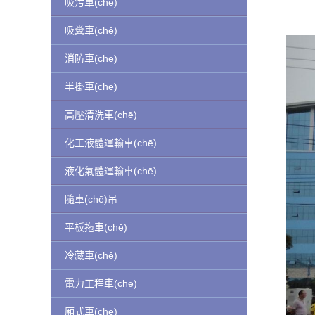
吸污車(chē)
吸糞車(chē)
消防車(chē)
半掛車(chē)
高壓清洗車(chē)
化工液體運輸車(chē)
液化氣體運輸車(chē)
隨車(chē)吊
平板拖車(chē)
冷藏車(chē)
電力工程車(chē)
廂式車(chē)