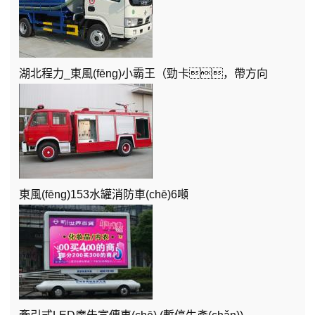
湖北程力_東風(fēng)小霸王（勁卡，帶方向
東風(fēng)153水罐消防車(chē)6噸