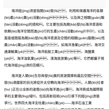
海洋經(jīng)濟是指開(kāi)發(fā)、利用和保護海洋的各類
(lèi)產(chǎn)業(yè)活動(dòng)，以及與之相關(guān)聯
(lián)活動(dòng)的總和。它主要包括為開(kāi)發(fā)海洋資源和
依賴(lài)海洋空間而進(jìn)行的生產(chǎn)活動(dòng)，以及
直接或間接為開(kāi)發(fā)海洋資源及空間的相關(guān)服務(wù)性
產(chǎn)業(yè)活動(dòng)，如海洋漁業(yè)、海洋交
通運輸業(yè)、海洋船舶工業(yè)、海鹽業
(yè)、海洋油氣業(yè)、濱海旅游業(yè)等，它們都屬于現
代海洋經(jīng)濟的范疇。
海洋是人類(lèi)生存與發(fā)展的資源寶庫和最后空間，
發(fā)達國家的目光將從外太空轉向海洋，人類(lèi)社會
(huì )正在以全新的姿態(tài)向海洋進(jìn)軍，海洋將成為國際競
爭的主要領(lǐng)域，包括高新技術(shù)引導下的經(jīng)濟競
爭。世界四大海洋支柱產(chǎn)業(yè)――海洋石油工業