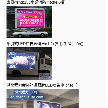
東風(fēng)153水罐消防車(chē)6噸
牽引式LED廣告宣傳車(chē) (暫停生產(chǎn))
湖北程力金杯騏運藍牌LED廣告車(chē)（