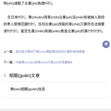
時(shí)減輕了企業(yè)負擔。
在日本，專(zhuān)用車(chē)企業(yè)沒(méi)有被納入政府
的準入管理范圍，任何企業(yè)改裝的車(chē)只要符合法規要
求，能否生產(chǎn)和銷(xiāo)售是企業(yè)的事。
上一篇：
湖北程力教你汽車(chē)備胎應該如何正確的使用維護
下一篇：
中國專(zhuān)用車(chē)行業(yè)形勢嚴峻
>
相關(guān)文章
無(wú)相關(guān)信息