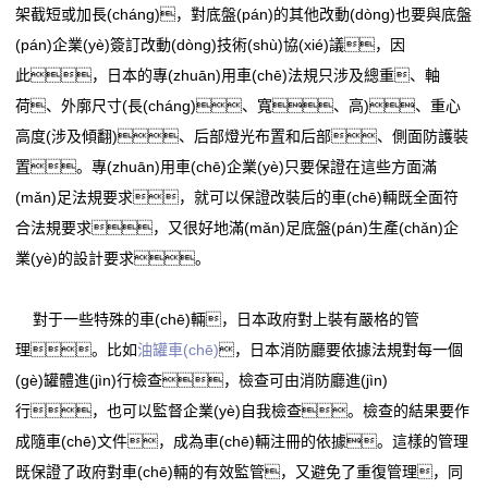
架截短或加長(cháng)，對底盤(pán)的其他改動(dòng)也要與底盤
(pán)企業(yè)簽訂改動(dòng)技術(shù)協(xié)議，因
此，日本的專(zhuān)用車(chē)法規只涉及總重、軸
荷、外廓尺寸(長(cháng)、寬、高)、重心
高度(涉及傾翻)、后部燈光布置和后部、側面防護裝
置。專(zhuān)用車(chē)企業(yè)只要保證在這些方面滿
(mǎn)足法規要求，就可以保證改裝后的車(chē)輛既全面符
合法規要求，又很好地滿(mǎn)足底盤(pán)生產(chǎn)企
業(yè)的設計要求。
對于一些特殊的車(chē)輛，日本政府對上裝有嚴格的管
理。比如
油罐車(chē)
，日本消防廳要依據法規對每一個
(gè)罐體進(jìn)行檢查，檢查可由消防廳進(jìn)
行，也可以監督企業(yè)自我檢查。檢查的結果要作
成隨車(chē)文件，成為車(chē)輛注冊的依據。這樣的管理
既保證了政府對車(chē)輛的有效監管，又避免了重復管理，同