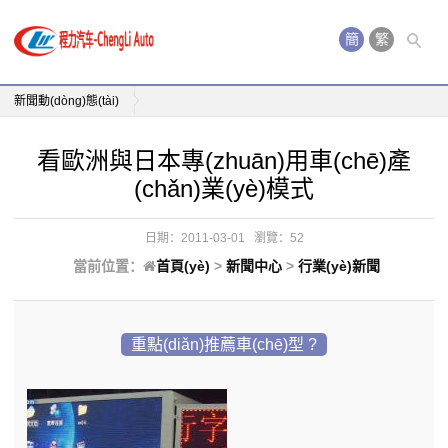
簡
繁
(jiǎn)
新聞動(dòng)態(tài)
歡迎光臨程力專(zhuān)用汽車(chē)股份有限公司銷(xi
看歐洲與日本專(zhuān)用車(chē)產
(chǎn)業(yè)模式
日期：2011-03-01
瀏覽：52
當前位置：
首頁(yè)
>
新聞中心
>
行業(yè)新聞
重點(diǎn)推薦車(chē)型 ?