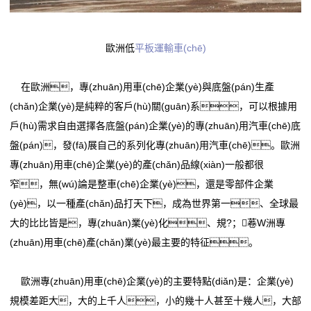
歐洲低
平板運輸車(chē)
在歐洲，專(zhuān)用車(chē)企業(yè)與底盤(pán)生產
(chǎn)企業(yè)是純粹的客戶(hù)關(guān)系，可以根據用
戶(hù)需求自由選擇各底盤(pán)企業(yè)的專(zhuān)用汽車(chē)底
盤(pán)，發(fā)展自己的系列化專(zhuān)用汽車(chē)。歐洲
專(zhuān)用車(chē)企業(yè)的產(chǎn)品線(xiàn)一般都很
窄，無(wú)論是整車(chē)企業(yè)，還是零部件企業
(yè)，以一種產(chǎn)品打天下，成為世界第一、全球最
大的比比皆是，專(zhuān)業(yè)化、規?；菤W洲專
(zhuān)用車(chē)產(chǎn)業(yè)最主要的特征。
歐洲專(zhuān)用車(chē)企業(yè)的主要特點(diǎn)是：企業(yè)
規模差距大，大的上千人，小的幾十人甚至十幾人，大部