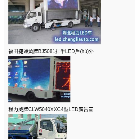
福田捷運黃牌BJ5081排半LED戶(hù)外
程力威牌CLW5040XXC4型LED廣告宣