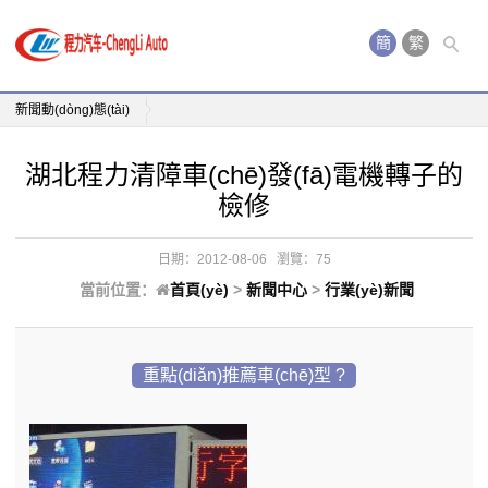
簡
繁
(jiǎn)
新聞動(dòng)態(tài)
歡迎光臨程力專(zhuān)用汽車(chē)股份有限公司銷(xi
湖北程力清障車(chē)發(fā)電機轉子的
檢修
日期：2012-08-06
瀏覽：75
當前位置：
首頁(yè)
>
新聞中心
>
行業(yè)新聞
重點(diǎn)推薦車(chē)型 ?