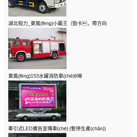
湖北程力_東風(fēng)小霸王（勁卡，帶方向
東風(fēng)153水罐消防車(chē)6噸
牽引式LED廣告宣傳車(chē) (暫停生產(chǎn))