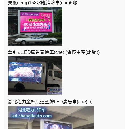
東風(fēng)153水罐消防車(chē)6噸
牽引式LED廣告宣傳車(chē) (暫停生產(chǎn))
湖北程力金杯騏運藍牌LED廣告車(chē)（