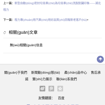
上一篇：
新型自動(dòng)密封垃圾車(chē)為垃圾車(chē)洗脫骯臟印象------湖北
程力
下一篇：
程力專(zhuān)用汽車(chē)用好品質(zhì)回報新老客戶(hù)
>
相關(guān)文章
無(wú)相關(guān)信息
關(guān)于我們
新聞動(dòng)態(tài)
產(chǎn)品中心
售后承
諾
實(shí)力展示
聯(lián)系我們
友情鏈接：
百度