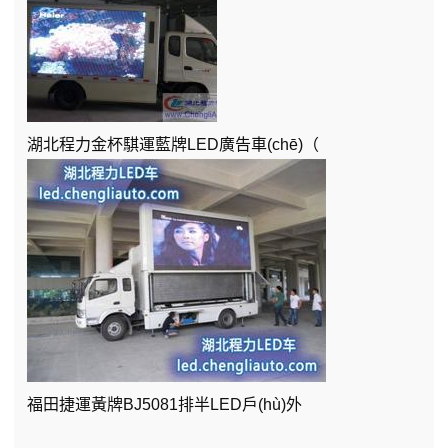
湖北程力金杯騏運藍牌LED廣告車(chē)（
福田捷運黃牌BJ5081排半LED戶(hù)外