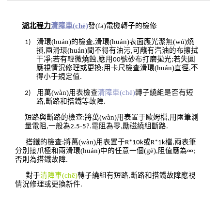
湖北程力
清障車(chē)
發(fā)電機轉子的檢修
滑環(huán)的檢查
滑環(huán)表面應光潔無(wú)燒
1)
,
損
兩滑環(huán)間不得有油污
可蘸有汽油的布擦拭
,
,
干凈
若有輕微燒蝕
應用
號砂布打磨拋光
若失圓
;
,
00
;
應視情況修理或更換
用卡尺檢查滑環(huán)直徑
不
;
,
得小于規定值
.
用萬(wàn)用表檢查
清障車(chē)
轉子繞組是否有短
2)
路
斷路和搭鐵等故障
,
.
短路與斷路的檢查
將萬(wàn)用表置于歐姆檔
用兩筆測
:
,
量電阻
一般為
電阻為零
勵磁繞組斷路
,
2.5-5?.
,
.
搭鐵的檢查
將萬(wàn)用表置于
或
檔
兩表筆
:
R*10k
R*1k
,
分別接爪極和兩滑環(huán)中的任意一個(gè)
阻值應為
,
∞
;
否則為搭鐵故障
.
對于
清障車(chē)
轉子繞組有短路
斷路和搭鐵故障應視
,
情況修理或更換新件
.