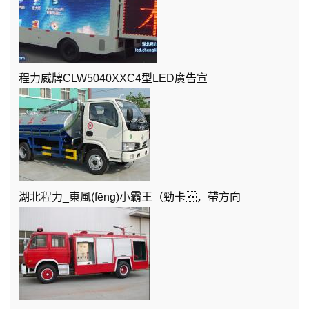
程力威牌CLW5040XXC4型LED廣告宣
湖北程力_東風(fēng)小霸王（勁卡，帶方向