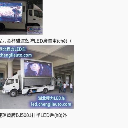
力金杯騏運藍牌LED廣告車(chē)（
運黃牌BJ5081排半LED戶(hù)外